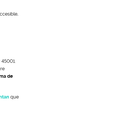
ccesible,
O 45001.
are
ema de
ntan
que