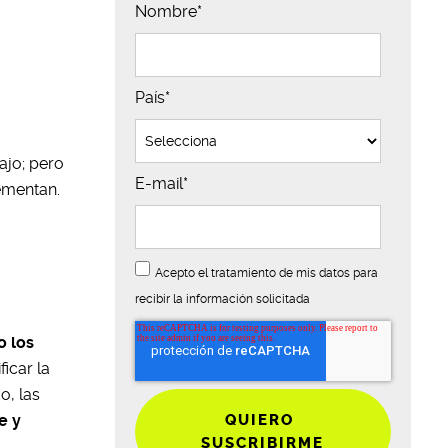
Nombre
*
País
*
ajo; pero
E-mail
*
lementan.
Acepto el tratamiento de mis datos para
recibir la información solicitada
o los
icar la
o, las
e y