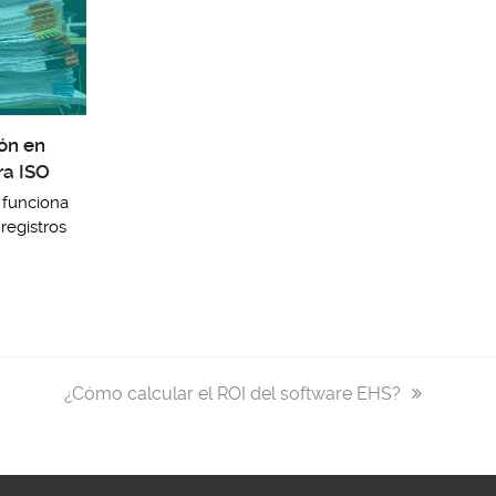
ión en
ra ISO
 funciona
registros
next
¿Cómo calcular el ROI del software EHS?
post: