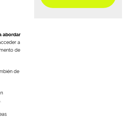
a abordar
acceder a
momento de
ambién de
ón
s
.
reas