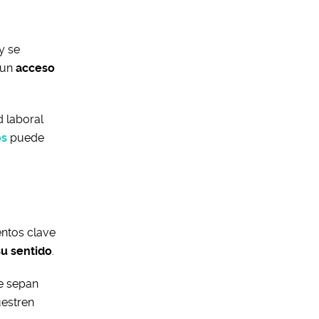
y se
 un
acceso
d laboral
os
puede
entos clave
u sentido
.
e sepan
uestren