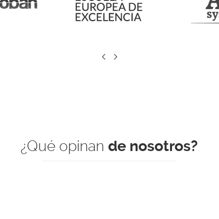
previous
next
slide
slide
¿Qué opinan
de nosotros?