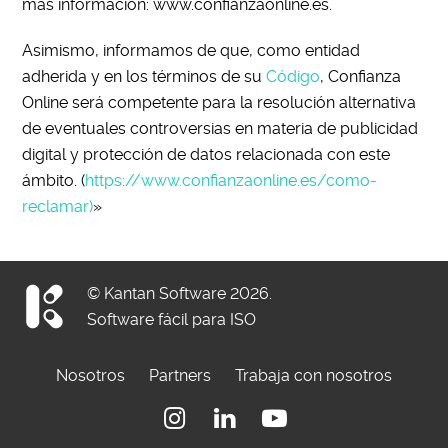
más información: www.confianzaonline.es.
Asimismo, informamos de que, como entidad
adherida y en los términos de su
Código
, Confianza
Online será competente para la resolución alternativa
de eventuales controversias en materia de publicidad
digital y protección de datos relacionada con este
ámbito. (
https://www.confianzaonline.es/como-
reclamar)
»
© Kantan Software 2026.
Software fácil para ISO
Nosotros
Partners
Trabaja con nosotros
Instagram
Linkedin
Youtube