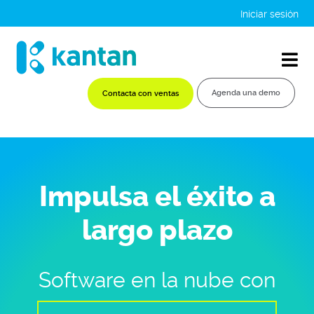
Iniciar sesión
Agenda una demo
Contacta con ventas
Impulsa el éxito a
largo plazo
Software en la nube con