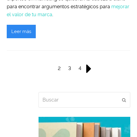
para encontrar argumentos estratégicos para
mejorar
el valor de tu marca
.
Leer más
Page
Page
Page
Page
1
2
3
4
Siguiente
Buscar
Envia