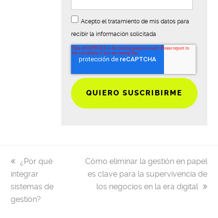
Acepto el tratamiento de mis datos para
recibir la información solicitada
previous
next
¿Por qué
Cómo eliminar la gestión en papel
post:
post:
integrar
es clave para la supervivencia de
sistemas de
los negocios en la era digital
gestión?