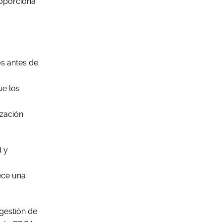
roporciona
os antes de
ue los
ización
d y
lece una
 gestión de