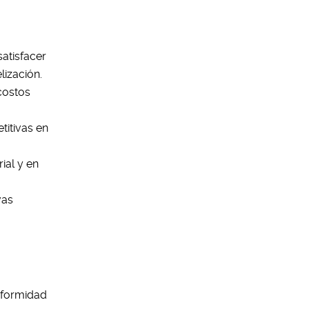
atisfacer
lización.
 costos
titivas en
ial y en
vas
onformidad