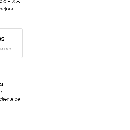
iclo PDCA
 mejora
os
R EN X
ar
e
cliente de