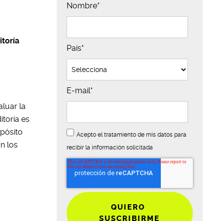
Nombre
*
itoría
País
*
E-mail
*
luar la
itoría es
opósito
Acepto el tratamiento de mis datos para
n los
recibir la información solicitada