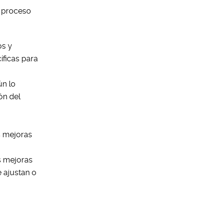
l proceso
os y
íficas para
ún lo
ón del
s mejoras
as mejoras
e ajustan o