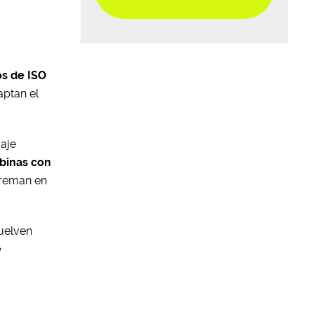
os de ISO
aptan el
uaje
binas con
s reman en
vuelven
e