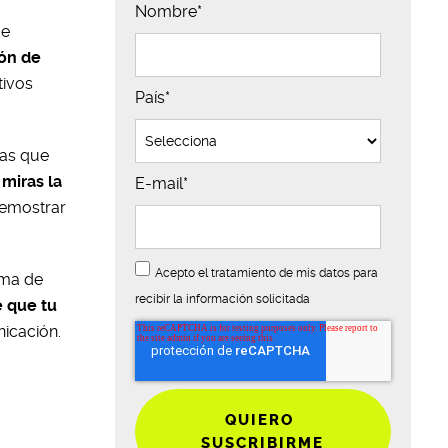
Nombre
*
de
ión de
tivos
País
*
ras que
 miras la
E-mail
*
emostrar
Acepto el tratamiento de mis datos para
ema de
recibir la información solicitada
 que tu
nicación.