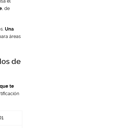
sa el
e
, de
os.
Una
ara áreas
dos de
que te
tificación
01