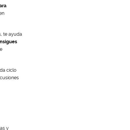
ara
en
s, te ayuda
onsigues
de
da ciclo
scusiones
as y