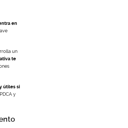
entra en
lave
rrolla un
tiva te
iones
 útiles si
o PDCA y
iento