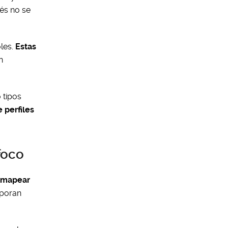
tés no se
oles.
Estas
n
 tipos
 perfiles
foco
n mapear
rporan