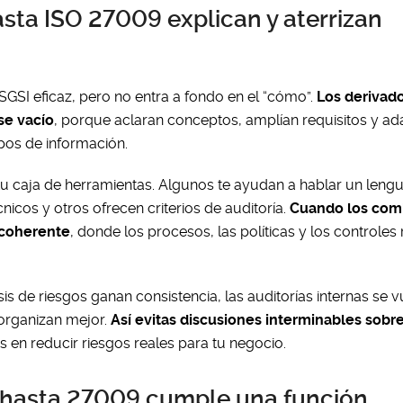
sta ISO 27009 explican y aterrizan
GSI eficaz, pero no entra a fondo en el “cómo”.
Los derivad
se vacío
, porque aclaran conceptos, amplían requisitos y ad
ipos de información.
tu caja de herramientas. Algunos te ayudan a hablar un leng
nicos y otros ofrecen criterios de auditoría.
Cuando los com
 coherente
, donde los procesos, las políticas y los controle
isis de riesgos ganan consistencia, las auditorías internas se 
 organizan mejor.
Así evitas discusiones interminables sobr
s en reducir riesgos reales para tu negocio.
 hasta 27009 cumple una función